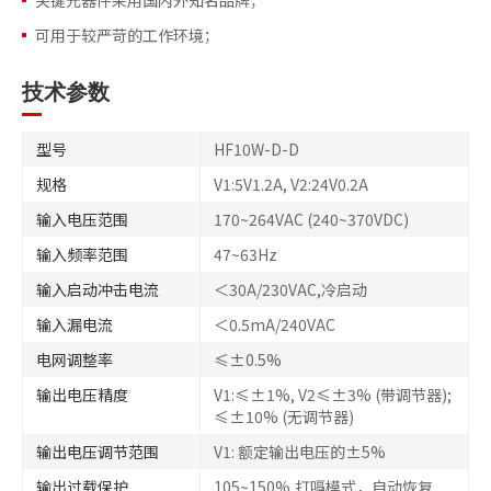
关键元器件采用国内外知名品牌；
可用于较严苛的工作环境；
技术参数
型号
HF10W-D-D
规格
V1:5V1.2A, V2:24V0.2A
输入电压范围
170~264VAC (240~370VDC)
输入频率范围
47~63Hz
输入启动冲击电流
＜30A/230VAC,冷启动
输入漏电流
＜0.5mA/240VAC
电网调整率
≤±0.5%
输出电压精度
V1:≤±1%, V2≤±3% (带调节器);
≤±10% (无调节器)
输出电压调节范围
V1: 额定输出电压的±5%
输出过载保护
105~150%,打嗝模式，自动恢复