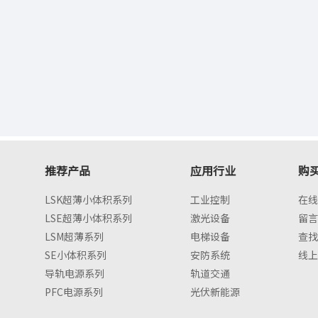
推荐产品
应用行业
购
LSK超薄小体积系列
工业控制
在线
LSE超薄小体积系列
激光设备
留言
LSM超薄系列
电梯设备
查找
SE小体积系列
安防系统
线上
导轨电源系列
轨道交通
PFC电源系列
光伏新能源