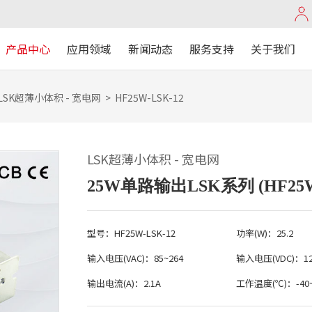
产品中心
应用领域
新闻动态
服务支持
关于我们
LSK超薄小体积 - 宽电网
>
HF25W-LSK-12
LSK超薄小体积 - 宽电网
25W单路输出LSK系列 (HF25W-
型号：HF25W-LSK-12
功率
(W)：25.2
输入电压
(VAC)：85~264
输入电压
(VDC)：1
输出电流
(A)：2.1A
工作温度
(℃)：-40