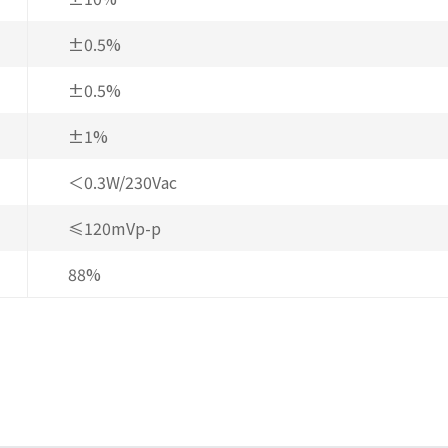
±0.5%
±0.5%
±1%
＜0.3W/230Vac
≤120mVp-p
88%