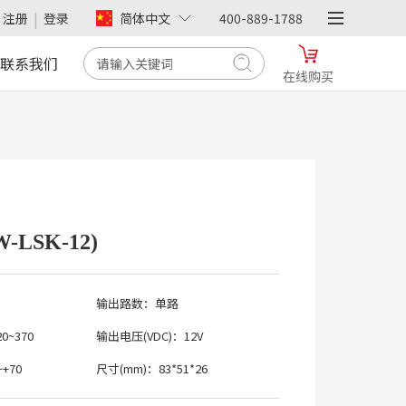
|
注册
登录
简体中文
400-889-1788
联系我们
在线购买
- 天猫 -
衡孚旗舰店
在线购买
>
- 京东 -
衡孚旗舰店
在线购买
>
LSK-12)
- 拼多多 -
衡孚旗舰店
输出路数：单路
在线购买
>
20~370
输出电压
(VDC)：12V
~+70
尺寸
(mm)：83*51*26