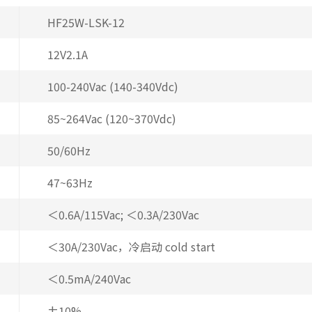
HF25W-LSK-12
12V2.1A
100-240Vac (140-340Vdc)
85~264Vac (120~370Vdc)
50/60Hz
47~63Hz
＜0.6A/115Vac; ＜0.3A/230Vac
＜30A/230Vac，冷启动 cold start
＜0.5mA/240Vac
±10%