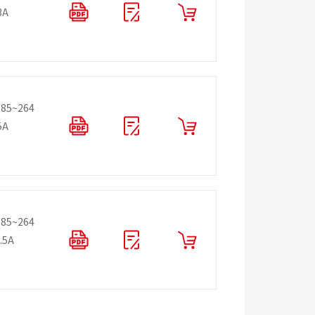
3A
：85~264
5A
：85~264
.5A